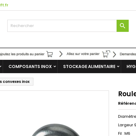
ft.fr

COMPOSANTS INOX
STOCKAGE ALIMENTAIRE
HYG
s convexes inox
Roul
Référen
Diamètr
Largeur 
Fil : M6