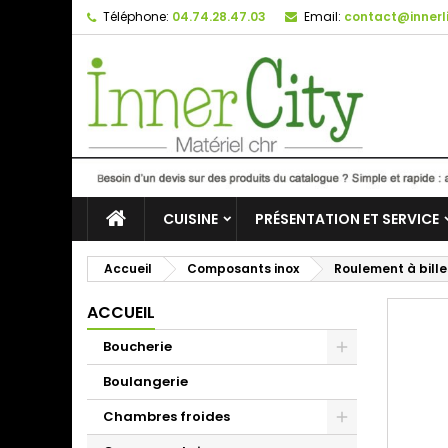
Téléphone:
04.74.28.47.03
Email:
contact@innerli
CUISINE
PRÉSENTATION ET SERVICE
Accueil
Composants inox
Roulement à bille
ACCUEIL
Boucherie
Boulangerie
Chambres froides