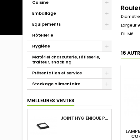
Cuisine
Roule
Emballage
Diamètre
Equipements
Largeur 
Fil : M6
Hôtellerie
Hygiène
16 AUT
Matériel charcuterie, rôtisserie,
traiteur, snacking
Présentation et service
Stockage alimentaire
MEILLEURES VENTES
JOINT HYGIÉNIQUE POUR ANNEAU TUBE 40 X 40 MM NOIR
LAMPE
COR