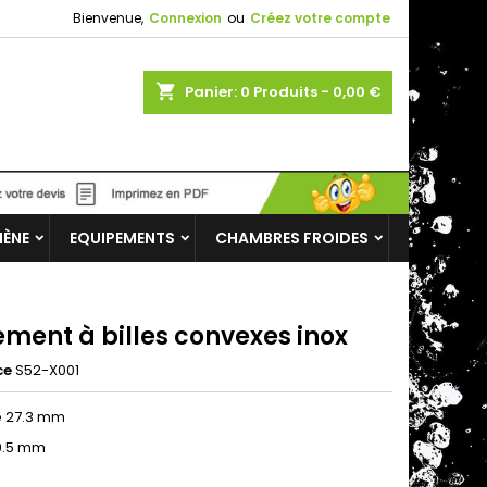
Bienvenue,
Connexion
ou
Créez votre compte
shopping_cart
Panier:
0
Produits - 0,00 €
IÈNE
EQUIPEMENTS
CHAMBRES FROIDES
ement à billes convexes inox
ce
S52-X001
e 27.3 mm
9.5 mm