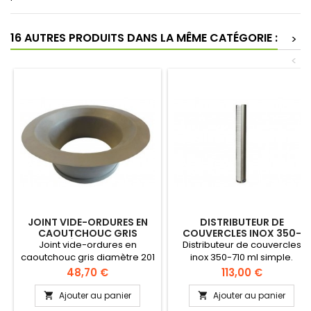
16 AUTRES PRODUITS DANS LA MÊME CATÉGORIE :
>
<
JOINT VIDE-ORDURES EN
DISTRIBUTEUR DE
CAOUTCHOUC GRIS
COUVERCLES INOX 350-
DIAMÈTRE 201 MM
710 ML SIMPLE
Joint vide-ordures en
Distributeur de couvercles
caoutchouc gris diamètre 201
inox 350-710 ml simple.
mm. Diamètre externe joint
Matière: inox AISI 304
Prix
Prix
48,70 €
113,00 €
vide-ordures diamètre 250
Montage mural avec colliers
mm À encastrer directement
(compris) Disponible pour
Ajouter au panier
Ajouter au panier


dans le tableau en inox.
plusieurs diamètres Offre un