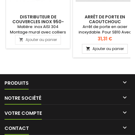
DISTRIBUTEUR DE
ARRÊT DE PORTE EN
COUVERCLES INOX 950-
CAOUTCHOUC
1360 ML SIMPLE
Matière: inox AISI 304
Arrêt de porte en acier
Montage mural avec colliers
inoxydable. Pour SB10 Avec
(compris) Disponible pour
butée en caoutchouc.
Prix
31,31 €
Ajouter au panier

plusieurs diamètres Offre un
rangement optimal des
Ajouter au panier

couvercles Type: simple
Diamètre maxi du couvercle:
127 mm PRODUIT INDISPONIBLE

PRODUITS

NOTRE SOCIÉTÉ

VOTRE COMPTE

CONTACT