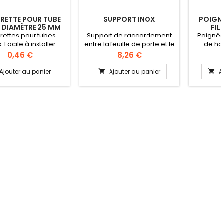
RETTE POUR TUBE
SUPPORT INOX
POIGN
 DIAMÈTRE 25 MM
FI
erettes pour tubes
Support de raccordement
Poignée
 Facile à installer.
entre la feuille de porte et le
de ho
vé UL Food Nylon 6
chariot.
cuisin
Prix
Prix
0,46 €
8,26 €
ubes ronds diamètre
Rivet
25 mm
Ajouter au panier
Ajouter au panier

