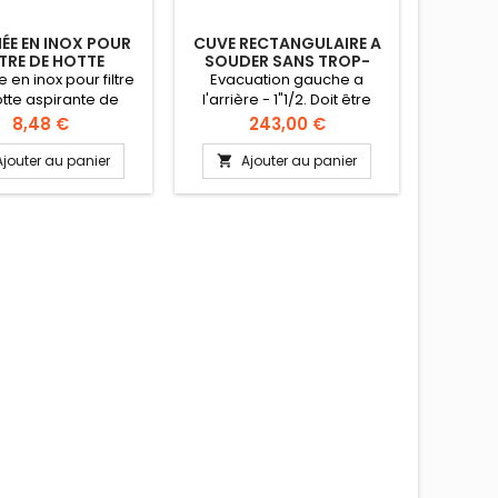
ÉE EN INOX POUR
CUVE RECTANGULAIRE A
DIS
LTRE DE HOTTE
SOUDER SANS TROP-
GOBELE
PLEIN
MONT
 en inox pour filtre
Evacuation gauche a
Distribut
tte aspirante de
l'arrière - 1"1/2. Doit être
'Lift' -
e professionnelle.
équipée d'une bonde et
gobelets.
Prix
Prix
8,48 €
243,00 €
 inclus. Vendue à
d'une surverse.
dessus à 
l'unité.
Complètement en inox AISI
Fixatio
Ajouter au panier
Ajouter au panier
A


316. Emboutie en 1 pièce.
variable 