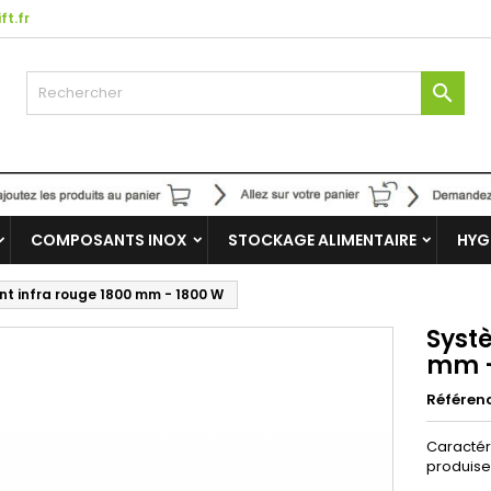
ft.fr

COMPOSANTS INOX
STOCKAGE ALIMENTAIRE
HYG
t infra rouge 1800 mm - 1800 W
Syst
mm -
Référen
Caractér
produisen