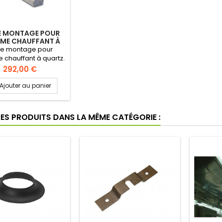
DE MONTAGE POUR
ÈME CHAUFFANT À
QUARTZ
 de montage pour
 chauffant à quartz.
montage pour toutes
Prix
292,00 €
 quartz et systèmes
fants infrarouges.
Ajouter au panier
, longueur 600 mm.
 tubes de 600 mm
t être découpés sur
RES PRODUITS DANS LA MÊME CATÉGORIE :
ce à la longueur
souhaitée.