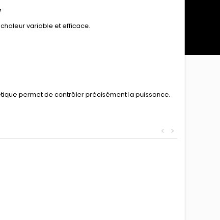
W
haleur variable et efficace.
étique permet de contrôler précisément la puissance.
<
>