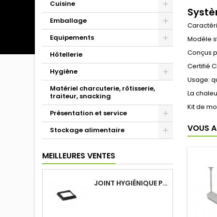
Cuisine
Systè
Emballage
Caractéri
Equipements
Modèle s
Conçus p
Hôtellerie
Certifié 
Hygiène
Usage: qu
Matériel charcuterie, rôtisserie,
La chaleu
traiteur, snacking
Kit de m
Présentation et service
VOUS A
Stockage alimentaire
MEILLEURES VENTES
JOINT HYGIÉNIQUE POUR ANNEAU TUBE 40 X 40 MM NOIR