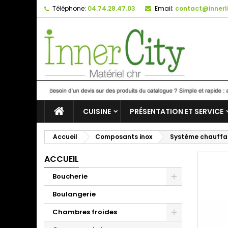
Téléphone:
04.74.28.47.03
Email:
contact@innerli
CUISINE
PRÉSENTATION ET SERVICE
Accueil
Composants inox
Système chauffan
ACCUEIL
Boucherie
Boulangerie
Chambres froides