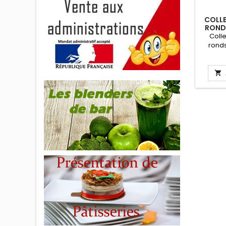
COLLE
ROND
Coll
ronds.
Approu
Pour t
