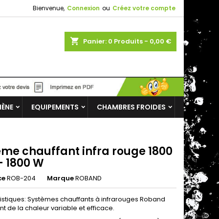
Bienvenue,
Connexion
ou
Créez votre compte
shopping_cart
Panier:
0
Produits - 0,00 €
IÈNE
EQUIPEMENTS
CHAMBRES FROIDES
ème chauffant infra rouge 1800
 1800 W
ce
ROB-204
Marque
ROBAND
istiques: Systèmes chauffants à infrarouges Roband
t de la chaleur variable et efficace.