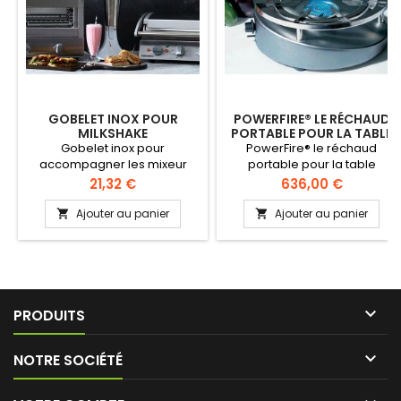
GOBELET INOX POUR
POWERFIRE® LE RÉCHAUD
MILKSHAKE
PORTABLE POUR LA TABLE
Gobelet inox pour
PowerFire® le réchaud
accompagner les mixeur
portable pour la table
pour milkshake de la marque
PowerFire®, le nouveau
Prix
Prix
21,32 €
636,00 €
ROBAND 710 ml
réchaud portable conçu par
Kisag, est à la fois un réchaud
Ajouter au panier
Ajouter au panier


et une petite cuisinière, grâce
à sa puissance calorifique
élevée. Le PowerFire® fait
bouillir l‘eau froide aussi vite
qu'une cuisinière normale.

PRODUITS

NOTRE SOCIÉTÉ