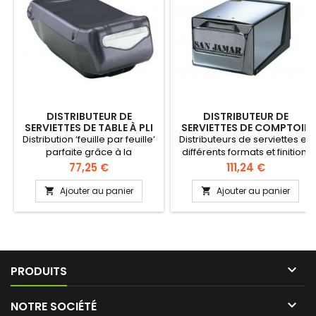
DISTRIBUTEUR DE
DISTRIBUTEUR DE
SERVIETTES DE TABLE À PLI
SERVIETTES DE COMPTOIR
MINI NOIR TRANSPARENT
À PLI ENTIER FACE CHROMÉE
Distribution ‘feuille par feuille’
Distributeurs de serviettes en
parfaite grâce à la
différents formats et finition.
conception des distributeurs:
Distribution ‘feuille par feuille’
Prix
Prix
77,25 €
111,24 €
moins de perte de serviettes
parfaite grâce au design des
! Le boîtier transparent
distributeur. Recharge facile.
Ajouter au panier
Ajouter au panier


présente parfaitement le
nombre de serviettes
disponible A poser sur une
table ou sur un comptoir de
bar.

PRODUITS

NOTRE SOCIÉTÉ