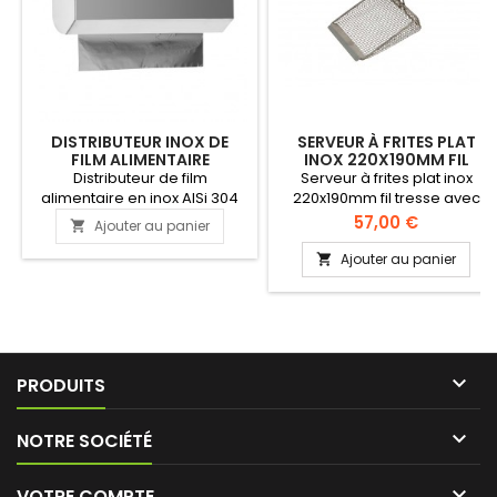
DISTRIBUTEUR INOX DE
SERVEUR À FRITES PLAT
FILM ALIMENTAIRE
INOX 220X190MM FIL
PROFESSIONNEL
TRESSE AVEC RACLEUR
Distributeur de film
Serveur à frites plat inox
alimentaire en inox AISi 304
220x190mm fil tresse avec
brillant Mandrin avec cônes
racleur. Pelle à frites carrée.
Prix
57,00 €
Ajouter au panier

et ressorts de blocage
Avec lamelle très solide. Inox
latéral. Lame de découpe en
Aisi 304. Indéformable.
Ajouter au panier

ABS. Convient pour rouleaux
Longue durée de vie. Fil
de film alimentaire et
tressé pour plus de solidité.
aluminium. PRODUIT PLUS
FABRIQUE

PRODUITS

NOTRE SOCIÉTÉ

VOTRE COMPTE