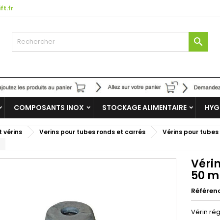
ft.fr

COMPOSANTS INOX
STOCKAGE ALIMENTAIRE
HYG
t vérins
Verins pour tubes ronds et carrés
Vérins pour tubes
Vérin
50 m
Référen
Vérin ré