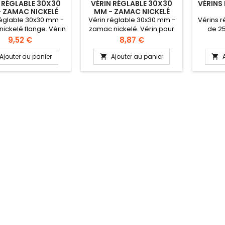
 RÉGLABLE 30X30
VÉRIN RÉGLABLE 30X30
VÉRINS
 ZAMAC NICKELÉ
MM - ZAMAC NICKELÉ
FLANGE
réglable 30x30 mm -
Vérin réglable 30x30 mm -
Vérins r
ickelé flange. Vérin
zamac nickelé. Vérin pour
de 2
ube carré 30x30 mm.
tube 30x30 mm. Matière:
épais
Prix
Prix
9,52 €
8,87 €
re: zamac nickelé.
zamac nickelé. Embout
Ré
 nickelée diamètre
nickelé. Hauteur: 28 mm.
Ajouter au panier
Ajouter au panier


. Hauteur: 23 mm.
Réglage: 31 mm. Charge:
ge: 27 mm. Charge:
900 kg.
900 kg.