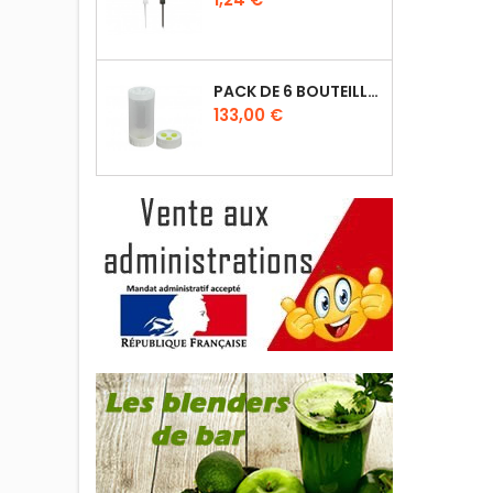
PACK DE 6 BOUTEILLES SAUCE GUN 630 ML AVEC MEMBRANE 3 TROUS
Prix
133,00 €