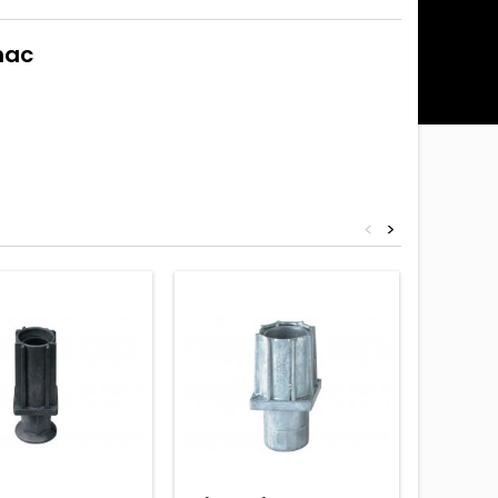
mac
<
>