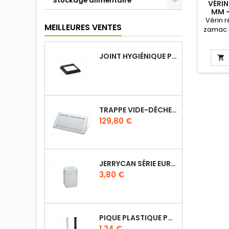
Stockage alimentaire
VÉRIN
MM -
Vérin 
MEILLEURES VENTES
zamac n
pour t
Matiè
JOINT HYGIÉNIQUE POUR ANNEAU TUBE 40 X 40 MM NOIR
Flange

50 mm
Régla
TRAPPE VIDE-DÉCHETS BASCULANT ENCASTRABLE EN INOX
Prix
129,80 €
JERRYCAN SÉRIE EURO UN DIN 61
Prix
3,80 €
PIQUE PLASTIQUE POUR ÉTIQUETTES SUR LES PLATS EN VITRINE
Prix
1,24 €