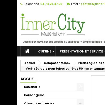
Téléphone:
04.74.28.47.03
Email:
contact@innerli
CUISINE
PRÉSENTATION ET SERVICE
Accueil
Composants inox
Pieds réglables e
Vérin réglable pour tubes carré de 50 mm en zamac
ACCUEIL
Boucherie
Boulangerie
Chambres froides