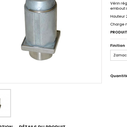
Vérin ré
embout i
Hauteur
Charge m
PRODUI
Finition
Quantit