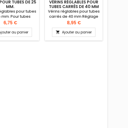
 POUR TUBES DE 25
VÉRINS RÉGLABLES POUR
VÉRIN 
MM.
TUBES CARRÉS DE 40 MM
MM 
églables pour tubes
Vérins réglables pour tubes
Vérin ré
5 mm. Pour tubes
carrés de 40 mm Réglage
composit
seurs 1.2 à 1.5 mm
de 25 à 36 mm suivant
carré 3
Prix
Prix
6,75 €
8,95 €
glage 29 mm
modèle. Charge de 900 kg
comp
sauf pour les modèles avec
composit
Ajouter au panier
Ajouter au panier
A


embout composite : 90 kg
Réglage: