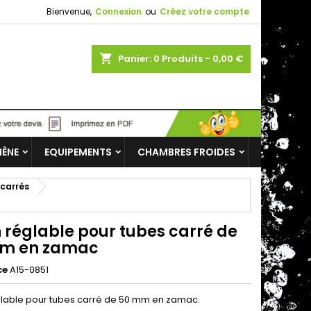
Bienvenue,
Connexion
ou
Créez votre compte
shopping_cart
Panier:
0
Produits - 0,00 €
IÈNE
EQUIPEMENTS
CHAMBRES FROIDES
 carrés
 réglable pour tubes carré de
m en zamac
ce
A15-0851
glable pour tubes carré de 50 mm en zamac.