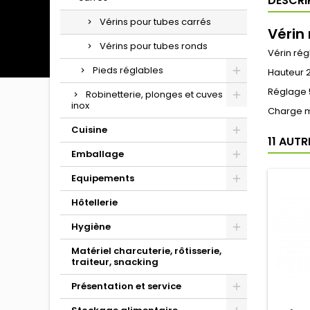
DESCRI
Vérins pour tubes carrés
Vérin
Vérins pour tubes ronds
Vérin ré
Pieds réglables
Hauteur
Réglage
Robinetterie, plonges et cuves
inox
Charge m
Cuisine
11 AUT
Emballage
Equipements
Hôtellerie
Hygiène
Matériel charcuterie, rôtisserie,
traiteur, snacking
Présentation et service