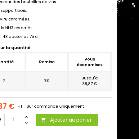
aleur des bouteilles de vins.
 support bois.
 VP8 chromées.
rts NH3 chromés.
 48 bouteilles 75 cl.
ur la quantité
Vous
antité
Remise
économisez
Jusqu'à
2
3%
38,87 €
87 €
HT
Sur commande uniquement
Ajouter au panier
é
