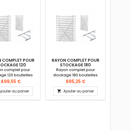
 COMPLET POUR
RAYON COMPLET POUR
RAYON
TOCKAGE 120
STOCKAGE 180
STOCKA
BOUTEILLES
BOUTEILLES
MM 2
n complet pour
Rayon complet pour
Rayo
ge 120 bouteilles
stockage 180 bouteilles
stockag
tion : 2 échelles, 1
Composition : 2 échelles, 1
216 boute
Prix
Prix
499,55 €
695,25 €
illon, 10 niveaux.
croisillon, 15 niveaux.
2 échell
e bouteilles maxi :
Nombre de bouteilles maxi :
nive
Ajouter au panier
Ajouter au panier
A


120
150
boute