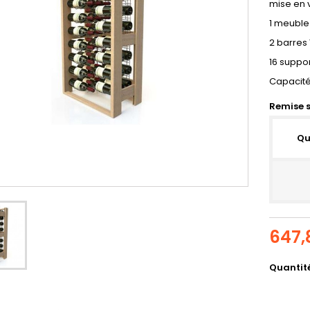
mise en v
1 meuble
2 barres
16 suppo
Capacité:
Remise s
Qu
647,
Quantit