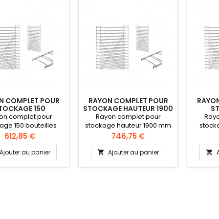
N COMPLET POUR
RAYON COMPLET POUR
RAYON
TOCKAGE 150
STOCKAGE HAUTEUR 1900
S
BOUTEILLES
MM 180 BOUTEILLES
on complet pour
Rayon complet pour
Rayo
age 150 bouteilles
stockage hauteur 1900 mm
stocka
tion : 2 échelles, 1
180 bouteilles Composition :
Composi
Prix
Prix
612,85 €
746,75 €
sillon, 15 niveaux.
2 échelles, 1 croisillon, 18
crois
de bouteilles maxi :
niveaux. Nombre de
Nombre d
Ajouter au panier
Ajouter au panier


150
bouteilles maxi : 180