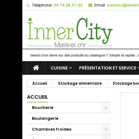
Téléphone:
04.74.28.47.03
Email:
contact@innerli
CUISINE
PRÉSENTATION ET SERVICE
Accueil
Stockage alimentaire
Stockage bou
ACCUEIL
Boucherie
Boulangerie
Chambres froides