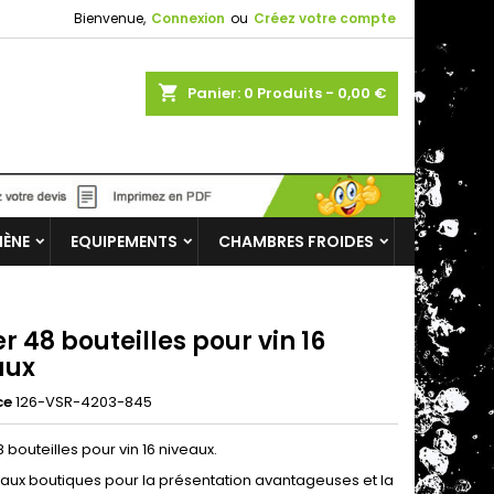
Bienvenue,
Connexion
ou
Créez votre compte
shopping_cart
Panier:
0
Produits - 0,00 €
IÈNE
EQUIPEMENTS
CHAMBRES FROIDES
r 48 bouteilles pour vin 16
aux
ce
126-VSR-4203-845
 bouteilles pour vin 16 niveaux.
 aux boutiques pour la présentation avantageuses et la