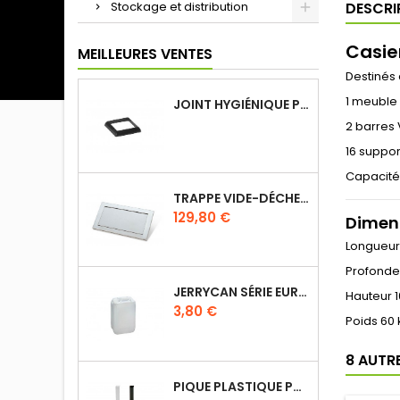
Stockage et distribution
DESCRI
Casier
MEILLEURES VENTES
Destinés 
1 meuble 
JOINT HYGIÉNIQUE POUR ANNEAU TUBE 40 X 40 MM NOIR
2 barres
16 suppo
Capacité:
TRAPPE VIDE-DÉCHETS BASCULANT ENCASTRABLE EN INOX
Prix
129,80 €
Dimens
Longueur
Profonde
JERRYCAN SÉRIE EURO UN DIN 61
Hauteur 
Prix
3,80 €
Poids 60 
8 AUTR
PIQUE PLASTIQUE POUR ÉTIQUETTES SUR LES PLATS EN VITRINE