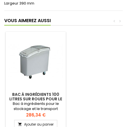
Largeur 390 mm
VOUS AIMEREZ AUSSI
<
>
BAC À INGRÉDIENTS 100
LITRES SUR ROUES POUR LE
STOCKAGE
Bac à ingrédients pour le
stockage et le transport
d'ingrédients comme la
Prix
286,34 €
farine, le sucre, etc. Qualité
alimentaire - certifié NSF.
Ajouter au panier
