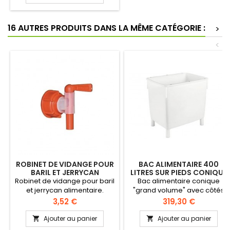
Avec couvercle glissant
"deux pièces" pour un
remplissage plus facile. 2
16 AUTRES PRODUITS DANS LA MÊME CATÉGORIE :
>
roues fixes et 2 roues
pivotantes avec fourches
<
zinguées, sans frein.
ROBINET DE VIDANGE POUR
BAC ALIMENTAIRE 400
BARIL ET JERRYCAN
LITRES SUR PIEDS CONIQUE
ALIMENTAIRE
Robinet de vidange pour baril
Bac alimentaire conique
et jerrycan alimentaire.
"grand volume" avec côtés
Robinet de remplacement
complètement lisses pour un
Prix
Prix
3,52 €
319,30 €
pour tonneaux FHST et
lavage plus simple. Equipés
jerrycan FHJC.
de 4 pieds, transportables
Ajouter au panier
Ajouter au panier


avec chariot élévateur