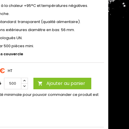
t à la chaleur +95°C et températures négatives.
nche.
tandard: transparent (qualité alimentaire).
ns extérieures diamètre en bas: 56 mm.
ologués UN.
r 500 pièces mini.
ns couvercle
 €
HT
Ajouter au panier
é

ité minimale pour pouvoir commander ce produit est