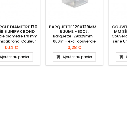
CLE DIAMÈTRE 170
BARQUETTE 129X129MM -
COUVER
RIE UNIPAK ROND
600ML - EXCL.
MM SÉ
COUVERCLE SERIE UNIPAK
le diamètre 170 mm
Barquette 129x129mm -
Couverc
CARRÉ
Unipak rond. Couleur
600ml - excl. couvercle
série U
dard: transparent
serie unipak carré.
stand
Prix
Prix
0,14 €
0,28 €
lité alimentaire).
Barquette de qualité
(qual
ur 9 mm. Vendu par
alimentaire. Avec collier
Hauteu
Ajouter au panier
Ajouter au panier


00 pièces mini.
inviolable. Résistant à la
50
chaleur +95°C et
températures négatives.
100% étanche. Couleur
standard: transparent
(qualité alimentaire). Livré
sans couvercle.