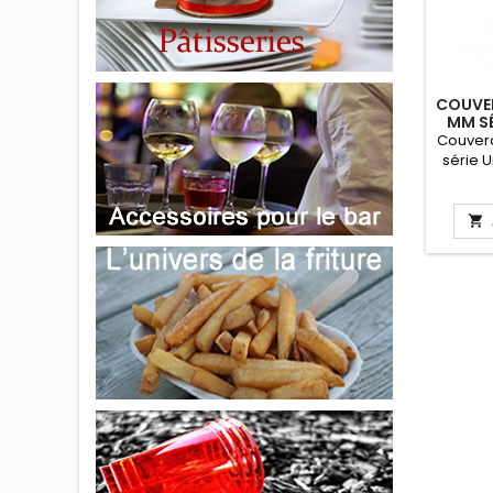
COUVER
MM SÉ
Couverc
série 
stan
(qua
Haute

5