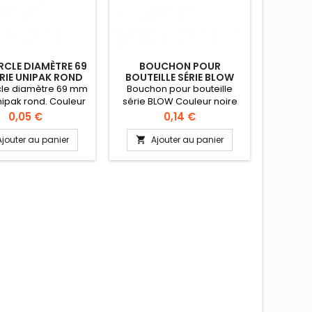
CLE DIAMÈTRE 69
BOUCHON POUR
POT DI
RIE UNIPAK ROND
BOUTEILLE SÉRIE BLOW
le diamètre 69 mm
Bouchon pour bouteille
Pot dia
nipak rond. Couleur
série BLOW Couleur noire
ml.
ard: transparent
aliment
Prix
Prix
0,05 €
0,14 €
ité alimentaire).
inviola
r 9 mm. Vendu par
cha
Ajouter au panier
Ajouter au panier
A


0 pièces mini.
tempér
100% 
stand
(qual
Dimens
diamèt
Non hom
par 500
sa