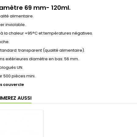
iamètre 69 mm- 120ml.
alité alimentaire.
er inviolable.
 à la chaleur +95°C et températures négatives.
nche.
tandard: transparent (qualité alimentaire).
ns extérieures diamètre en bas: 56 mm.
logués UN.
r 500 pièces mini.
ns couvercle
IMEREZ AUSSI