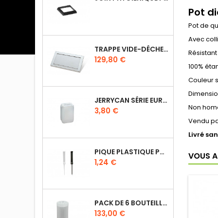
Pot d
Pot de qu
Avec colli
TRAPPE VIDE-DÉCHETS BASCULANT ENCASTRABLE EN INOX
Résistant
Prix
129,80 €
100% éta
Couleur s
Dimensio
JERRYCAN SÉRIE EURO UN DIN 61
Non homo
Prix
3,80 €
Vendu pa
Livré sa
PIQUE PLASTIQUE POUR ÉTIQUETTES SUR LES PLATS EN VITRINE
VOUS A
Prix
1,24 €
PACK DE 6 BOUTEILLES SAUCE GUN 630 ML AVEC MEMBRANE 3 TROUS
Prix
133,00 €