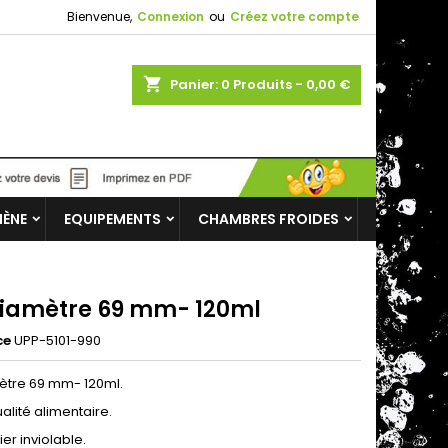
Bienvenue,
Connexion
ou
Créez votre compte
shopping_cart
Panier:
0
Produits - 0,00 €
IÈNE
EQUIPEMENTS
CHAMBRES FROIDES
diamètre 69 mm- 120ml
ce
UPP-5101-990
ètre 69 mm- 120ml.
alité alimentaire.
ier inviolable.