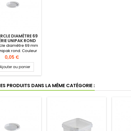
RCLE DIAMÈTRE 69
RIE UNIPAK ROND
cle diamètre 69 mm
Unipak rond. Couleur
dard: transparent
Prix
0,05 €
lité alimentaire).
ur 9 mm. Vendu par
Ajouter au panier
00 pièces mini.
RES PRODUITS DANS LA MÊME CATÉGORIE :