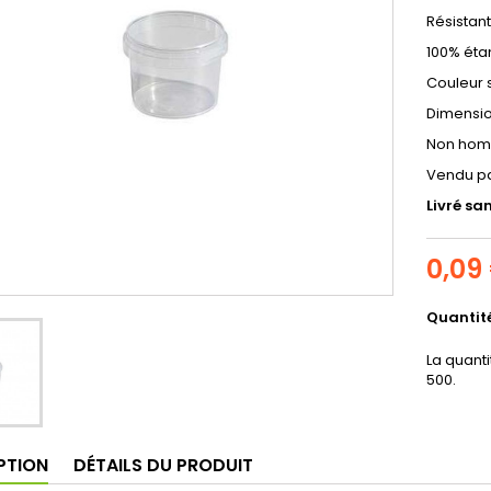
Résistan
100% éta
Couleur s
Dimensio
Non hom
Vendu pa
Livré sa
0,09
Quantit
La quant
500.
PTION
DÉTAILS DU PRODUIT