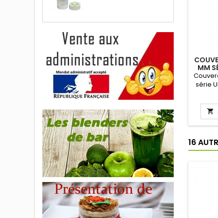
COUVE
MM SÉ
Couver
série 
stan
(qua
Haute

5
16 AUT