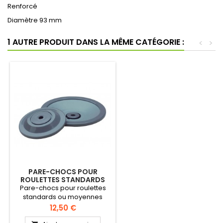
Renforcé
Diamètre 93 mm
1 AUTRE PRODUIT DANS LA MÊME CATÉGORIE :
<
>
PARE-CHOCS POUR
ROULETTES STANDARDS
OU MOYENNES
Pare-chocs pour roulettes
standards ou moyennes
Caoutchouc gris Renforcé
Prix
12,50 €
Diamètre 125 mm ou 180 mm