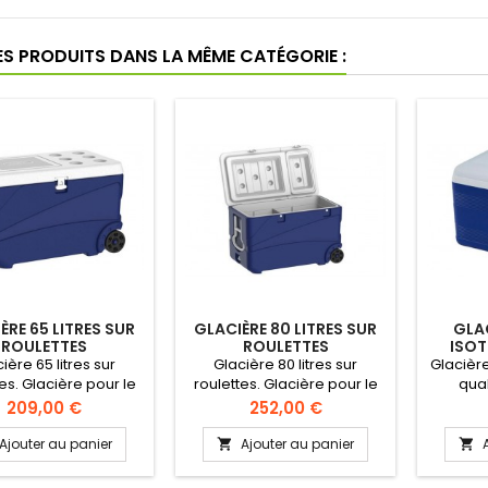
ES PRODUITS DANS LA MÊME CATÉGORIE :
ÈRE 65 LITRES SUR
GLACIÈRE 80 LITRES SUR
GLAC
ROULETTES
ROULETTES
ISOT
A
ière 65 litres sur
Glacière 80 litres sur
Glacière
es. Glacière pour le
roulettes. Glacière pour le
qual
rt sûr et hygiénique
transport sûr et hygiénique
Glacièr
Prix
Prix
209,00 €
252,00 €
duits sensibles au
de produits sensibles au
sûr 
hangement de
changement de
produ
Ajouter au panier
Ajouter au panier


ature. Construction
température. Construction
ch
e en polyéthylène
solide en polyéthylène
tempéra