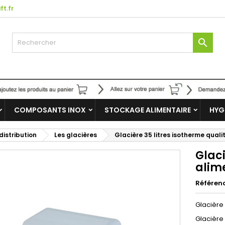
ft.fr

COMPOSANTS INOX
STOCKAGE ALIMENTAIRE
HYG
distribution
Les glacières
Glacière 35 litres isotherme quali
Glaci
alim
Référen
Glacière 
Glacière 