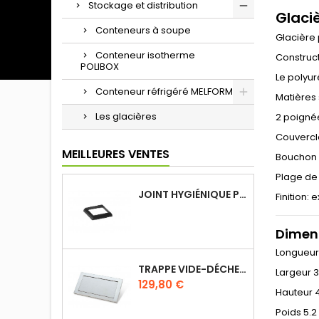
Stockage et distribution
Glaciè
Conteneurs à soupe
Glacière 
Conteneur isotherme
Construct
POLIBOX
Le polyur
Conteneur réfrigéré MELFORM
Matières 
Les glacières
2 poignée
Couvercle
MEILLEURES VENTES
Bouchon 
Plage de
JOINT HYGIÉNIQUE POUR ANNEAU TUBE 40 X 40 MM NOIR
Finition:
Dimens
Longueu
TRAPPE VIDE-DÉCHETS BASCULANT ENCASTRABLE EN INOX
Largeur 
Prix
129,80 €
Hauteur 
Poids 5.2