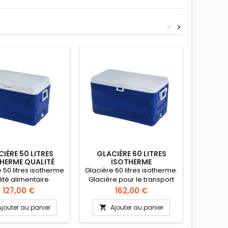
<
>
IÈRE 50 LITRES
GLACIÈRE 60 LITRES
GLACI
HERME QUALITÉ
ISOTHERME
LIMENTAIRE
PRO
 50 litres isotherme
Glacière 60 litres isotherme.
Glacière
ité alimentaire.
Glacière pour le transport
sûr e
e pour le transport
sûr et hygiénique de
produ
Prix
Prix
127,00 €
162,00 €
et hygiénique de
produits sensibles au
ch
its sensibles au
changement de
tempéra
Ajouter au panier
Ajouter au panier
A


angement de
température. Construction
solide
ture. Construction
solide en polyéthylène
hau