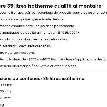
re 35 litres isotherme qualité alimentaire
pour le transport sûr et hygiénique de produits sensibles au chang
ion solide en polyéthylène haute densité.
éthane expansé offre une isolation performante.
synthétiques de qualité alimentaire (NE 1935/2004).
s rabattables blanches sur les petits côtés.
 solidaire - cuve intérieure lisse.
de vidange incorporé.
 température: de -20°C à +40°C (température d'application et temp
 extérieur bleu marine / couvercle et intérieur blanc
ions du conteneur 35 litres isotherme.
r 555 mm
330 mm
415 mm
 kg