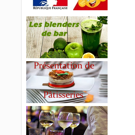
ha
polyuré
une is
Matièr
quali
1935/
rabatt
l