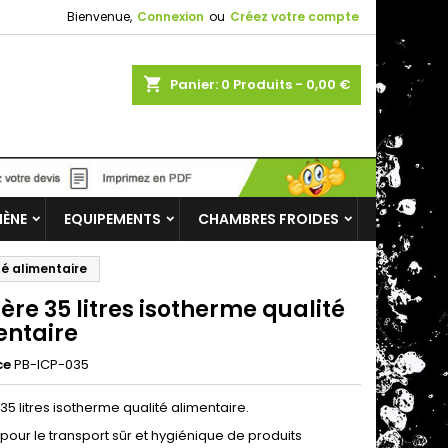
Bienvenue,
Connexion
ou
Créez votre compte
shopping_cart
Panier:
0
Produits - 0,00 €
IÈNE
EQUIPEMENTS
CHAMBRES FROIDES
té alimentaire
ère 35 litres isotherme qualité
entaire
ce
PB-ICP-035
35 litres isotherme qualité alimentaire.
pour le transport sûr et hygiénique de produits