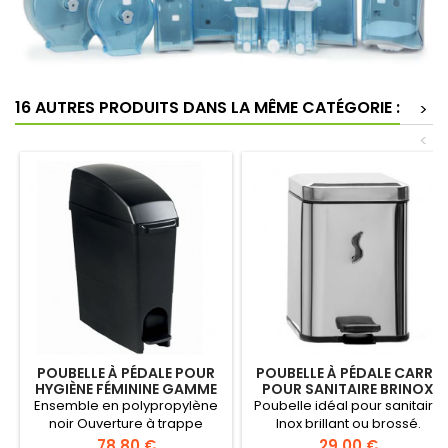
16 AUTRES PRODUITS DANS LA MÊME CATÉGORIE :
>
<
POUBELLE À PÉDALE POUR
POUBELLE À PÉDALE CARRÉ
HYGIÈNE FÉMININE GAMME
POUR SANITAIRE BRINOX
BLACK
Ensemble en polypropylène
Poubelle idéal pour sanitaire
noir Ouverture à trappe
Inox brillant ou brossé.
Utilisation de sachets
Poignée de transport à
Prix
Prix
78,80 €
29,00 €