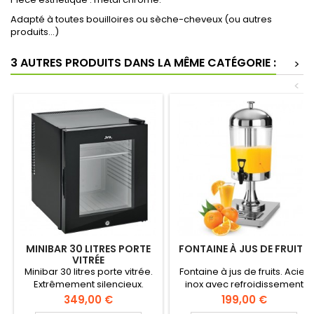
Adapté à toutes bouilloires ou sèche-cheveux (ou autres
produits…)
3 AUTRES PRODUITS DANS LA MÊME CATÉGORIE :
>
<
MINIBAR 30 LITRES PORTE
FONTAINE À JUS DE FRUITS
VITRÉE
Minibar 30 litres porte vitrée.
Fontaine à jus de fruits. Acier
Extrêmement silencieux.
inox avec refroidissement
Alimentation : 220-240 V – 65
par glaçons et bac de
Prix
Prix
349,00 €
199,00 €
W. Consommation : 0,24
récupération. Réservoir 8