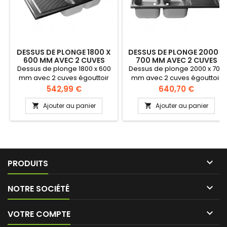
DESSUS DE PLONGE 1800 X
DESSUS DE PLONGE 2000 X
600 MM AVEC 2 CUVES
700 MM AVEC 2 CUVES
ÉGOUTTOIR GAUCHE
ÉGOUTTOIR DROIT
Dessus de plonge 1800 x 600
Dessus de plonge 2000 x 700
mm avec 2 cuves égouttoir
mm avec 2 cuves égouttoir
gauche. 2 cuves de 500 x 400
droit. 2 cuves de 600 x 500 x
Prix
Prix
542,99 €
640,70 €
x 300 mm égouttoir gauche
300 mm égouttoir droit Les
Les cuves doivent être
cuves doivent être équipées
Ajouter au panier
Ajouter au panier


équipées d'une bonde et
d'une bonde et d'une
d'une surverse. Bord replié et
surverse. Bord replié et
soudé de 40 mm sur 3 côtés.
soudé de 40 mm sur 3 côtés.
Dosseret de 100 x 20 mm.
Dosseret de 100 x 20 mm.
Entouré d'un rebord.
Entouré d'un rebord.

PRODUITS

NOTRE SOCIÉTÉ

VOTRE COMPTE