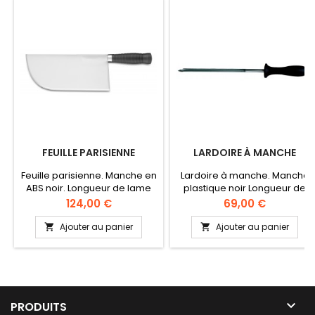
FEUILLE PARISIENNE
LARDOIRE À MANCHE
Feuille parisienne. Manche en
Lardoire à manche. Manche
ABS noir. Longueur de lame
plastique noir Longueur de
280 mm Poids 0.8 kg
lame 250 mm
Prix
Prix
124,00 €
69,00 €
Ajouter au panier
Ajouter au panier



PRODUITS