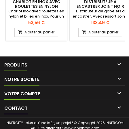
CHARIOT EN INOX AVEC
DISTRIBUTEUR À
ROULETTES EN NYLON
ENCASTRER JOINT NOIR
POUR GOBELET DIAMÈTRE
Chariot inox avec roulettes en
Distributeur de gobelets à
73-121 MM
nylon et billes en inox. Pour un
encastrer. Avec ressort Joints
usage standard
synthétiques pour avoir le
Prix
Prix
53,56 €
133,49 €
bon diamètre de gobelet.
Avec 4 joints différents pour
Ajouter au panier
Ajouter au panier


une distribution parfaite.
Montage et nettoyage facile.
A remplir et distribution par le
dessus.

PRODUITS

NOTRE SOCIÉTÉ

VOTRE COMPTE

CONTACT
INNERCITY : plus qu'une idée, un projet ! © Copyright 2026 INNERCOM
SAS. Site alternatif :
www.innerprod.com