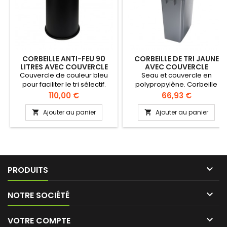
CORBEILLE ANTI-FEU 90
CORBEILLE DE TRI JAUNE
LITRES AVEC COUVERCLE
AVEC COUVERCLE
BLEU
OUVERTURE FRONTALE 60
Couvercle de couleur bleu
Seau et couvercle en
LITRES
pour faciliter le tri sélectif.
polypropylène. Corbeille
Tête antifeu, arrête la
grise avec poignées
Prix
Prix
110,00 €
66,93 €
combustion et évite la
intégrées. Conception
propagation du feu. Base en
compacte pour une parfaire
Ajouter au panier
Ajouter au panier


caoutchouc. Certifié par le
disposition dans les petits
CNPP.
espaces. Facile à nettoyer et
à manipuler.

PRODUITS

NOTRE SOCIÉTÉ

VOTRE COMPTE